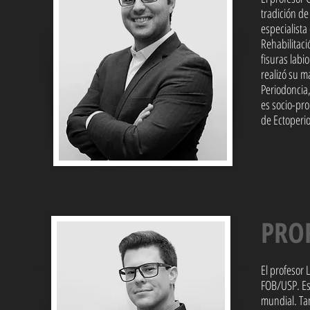
tradición d
especialista
Rehabilitac
fisuras labi
realizó su m
Periodoncia,
es socio-pro
de Ectoperi
PRO
El profesor
FOB/USP. Es 
mundial. Ta