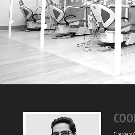
COO
El profesor